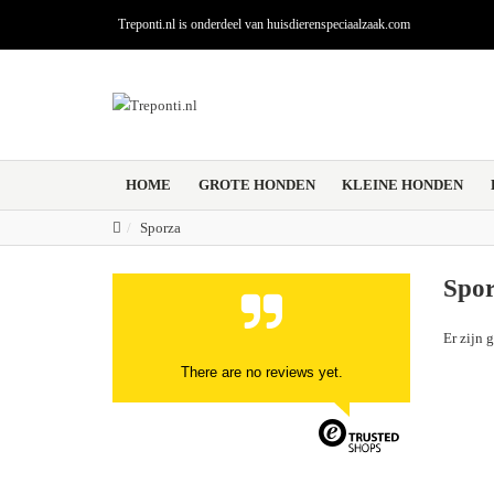
Treponti.nl is onderdeel van huisdierenspeciaalzaak.com
HOME
GROTE HONDEN
KLEINE HONDEN
Sporza
Spo
Er zijn 
There are no reviews yet.