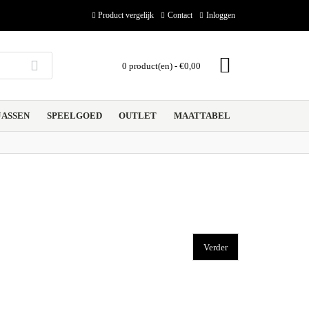
Product vergelijk
Contact
Inloggen
0 product(en) - €0,00
ASSEN
SPEELGOED
OUTLET
MAATTABEL
Verder