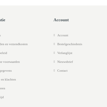
tie
Account
s
Account
jden en verzendkosten
Bestelgeschiedenis
beleid
Verlanglijst
e voorwaarden
Nieuwsbrief
gegevens
Contact
 en klachten
eren
ijd