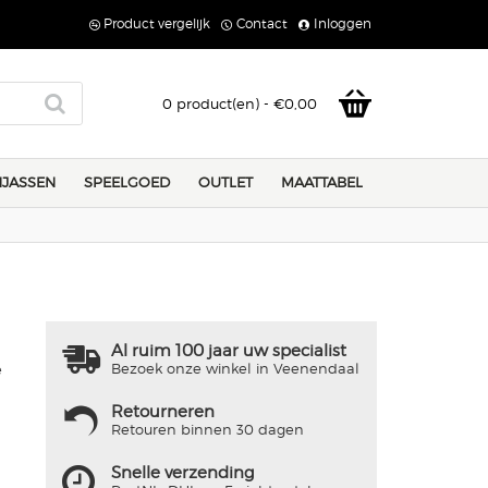
Product vergelijk
Contact
Inloggen
0 product(en) - €0,00
JASSEN
SPEELGOED
OUTLET
MAATTABEL
Al ruim 100 jaar uw specialist
Bezoek onze winkel in Veenendaal
e
Retourneren
Retouren binnen 30 dagen
Snelle verzending