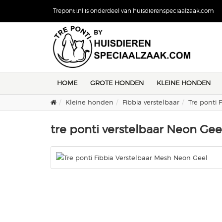
Treponti.nl is onderdeel van huisdierenspeciaalzaak.com
HOME
GROTE HONDEN
KLEINE HONDEN
Kleine honden
Fibbia verstelbaar
Tre ponti 
tre ponti verstelbaar Neon Gee