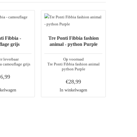
ti Fibbia -
Tre Ponti Fibbia fashion
Tre Ponti 
lage grijs
animal - python Purple
r leverbaar
Op voorraad
O
a camouflage grijs
Tre Ponti Fibbia fashion animal
Tre Ponti Fi
python Purple
6,99
€28,99
nkelwagen
In winkelwagen
In 