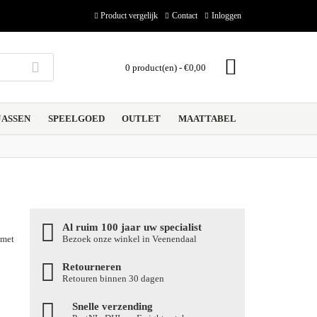
Product vergelijk
Contact
Inloggen
0 product(en) - €0,00
ASSEN
SPEELGOED
OUTLET
MAATTABEL
Al ruim 100 jaar uw specialist
 met
Bezoek onze winkel in Veenendaal
Retourneren
Retouren binnen 30 dagen
Snelle verzending