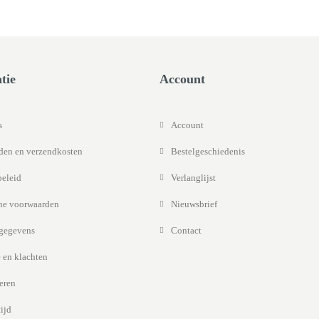
tie
Account
s
Account
jden en verzendkosten
Bestelgeschiedenis
beleid
Verlanglijst
e voorwaarden
Nieuwsbrief
gegevens
Contact
 en klachten
eren
ijd