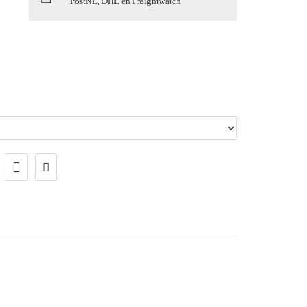
PostNL, DHL en Freightwatch