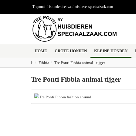
Treponti.nl is onderdeel van huisdierenspeciaalzaak.com
HOME
GROTE HONDEN
KLEINE HONDEN
Fibbia
Tre Ponti Fibbia animal - tijger
Tre Ponti Fibbia animal tijger