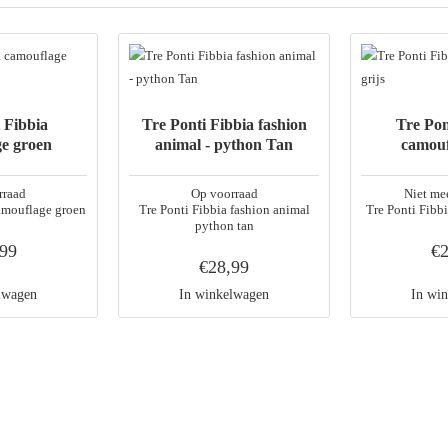
 Fibbia
Tre Ponti Fibbia fashion
Tre Pon
e groen
animal - python Tan
camouf
rraad
Op voorraad
Niet mee
camouflage groen
Tre Ponti Fibbia fashion animal
Tre Ponti Fibbi
python tan
,99
€2
€28,99
lwagen
In winkelwagen
In wi