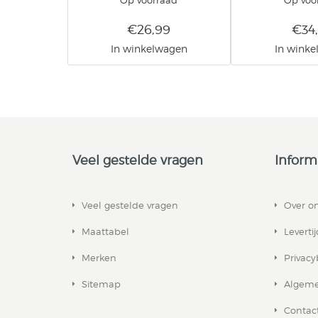
Op voorraad
Op voo
€26,99
€34
In winkelwagen
In wink
Veel gestelde vragen
Inform
Veel gestelde vragen
Over o
Maattabel
Leverti
Merken
Privacy
Sitemap
Algeme
Contac