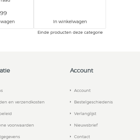
rraad
,99
elwagen
In winkelwagen
Einde producten deze categorie
atie
Account
ns
Account
jden en verzendkosten
Bestelgeschiedenis
beleid
Verlanglijst
ne voorwaarden
Nieuwsbrief
tgegevens
Contact