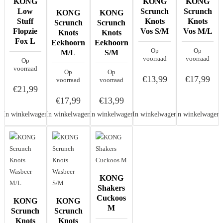
KONG
KONG
KONG
Low
Scrunch
Scrunch
KONG
KONG
Stuff
Knots
Knots
Scrunch
Scrunch
Flopzie
Vos S/M
Vos M/L
Knots
Knots
Fox L
Eekhoorn
Eekhoorn
Op
Op
M/L
S/M
voorraad
voorraad
Op
voorraad
Op
Op
€13,99
€17,99
voorraad
voorraad
€21,99
€17,99
€13,99
In winkelwagen
In winkelwagen
In winkelwagen
In winkelwagen
In winkelwagen
KONG
Shakers
Cuckoos
KONG
KONG
M
Scrunch
Scrunch
Knots
Knots