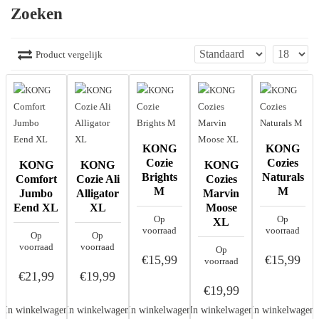
Zoeken
Product vergelijk
KONG
KONG
Cozie
Cozies
KONG
KONG
KONG
Brights
Naturals
Comfort
Cozie Ali
Cozies
M
M
Jumbo
Alligator
Marvin
Eend XL
XL
Moose
Op
Op
XL
voorraad
voorraad
Op
Op
voorraad
voorraad
Op
€15,99
€15,99
voorraad
€21,99
€19,99
€19,99
In winkelwagen
In winkelwagen
In winkelwagen
In winkelwagen
In winkelwagen