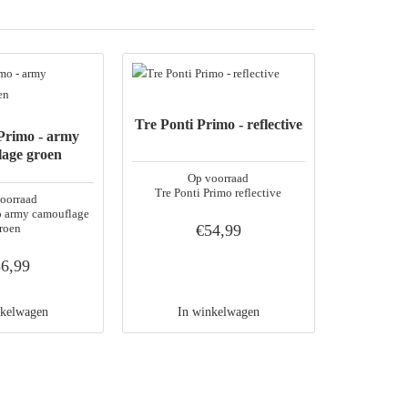
Tre Ponti Primo - reflective
 Primo - army
Tre Pont
lage groen
reflective
Op voorraad
e
Tre Ponti Primo reflective
oorraad
o army camouflage
O
roen
€54,99
Tre Ponti P
6,99
€43
nkelwagen
In winkelwagen
In 