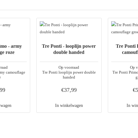
imo - army
Tre Ponti - looplijn power
Tre Ponti
ge roze
double handed
camouf
rraad
Op voorraad
Op v
army camouflage
Tre Ponti looplijn power double
Tre Ponti Prim
e
handed
g
,99
€37,99
€5
lwagen
In winkelwagen
In wi