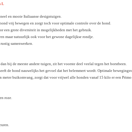
 L
oneel en mooie Italiaanse designtuigen.
hond vrij bewegen en zorgt toch voor optimale controle over de hond.
or een grote diversiteit in mogelijkheden met het gebruik.
uren maar natuurlijk ook voor het gewone dagelijkse rondje.
n rustig samenwerken.
an bij de meeste andere tuigen, zit het voorste deel veelal tegen het borstbeen.
heeft de hond nauwelijks het gevoel dat het belemmert wordt. Optimale bewegingsv
en meter buikomvang, zorgt dat voor vrijwel alle honden vanaf 15 kilo er een Primo 
en roze.
euren.