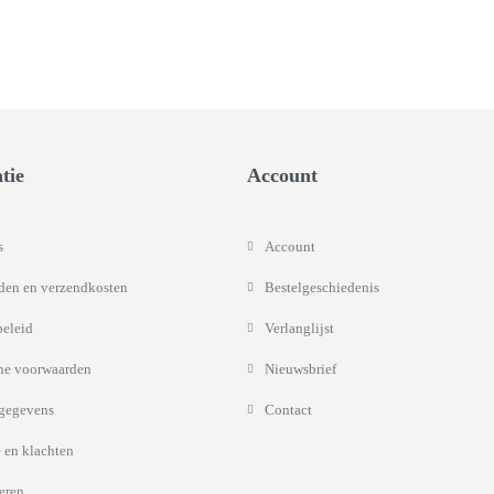
tie
Account
s
Account
jden en verzendkosten
Bestelgeschiedenis
beleid
Verlanglijst
e voorwaarden
Nieuwsbrief
gegevens
Contact
 en klachten
eren