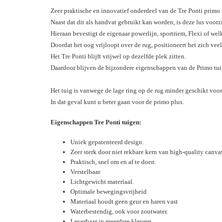
Zeer praktische en innovatief onderdeel van de Tre Ponti primo i
Naast dat dit als handvat gebruikt kan worden, is deze lus voorz
Hieraan bevestigt de eigenaar powerlijn, sportriem, Flexi of we
Doordat het oog vrijloopt over de rug, positioneert het zich veel
Het Tre Ponti blijft vrijwel op dezelfde plek zitten.
Daardoor blijven de bijzondere eigenschappen van de Primo tu
Het tuig is vanwege de lage ring op de rug minder geschikt voo
In dat geval kunt u beter gaan voor de primo plus.
Eigenschappen Tre Ponti tuigen:
Uniek gepatenteerd design.
Zeer sterk door niet rekbare kern van high-quality canv
Praktisch, snel om en af te doen.
Verstelbaar.
Lichtgewicht materiaal.
Optimale bewegingsvrijheid
Materiaal houdt geen geur en haren vast
Waterbestendig, ook voor zoutwater.
Leverbaar in meerdere kleuren