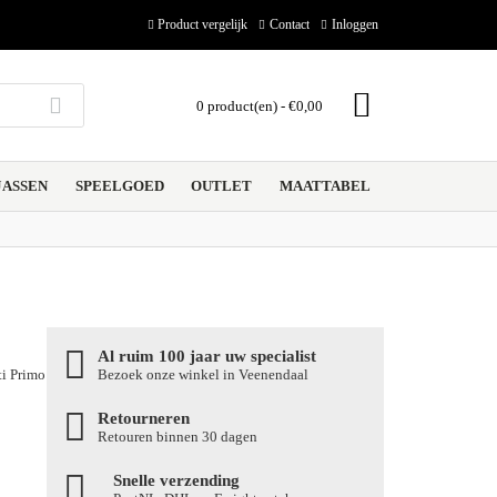
Product vergelijk
Contact
Inloggen
0 product(en) - €0,00
ASSEN
SPEELGOED
OUTLET
MAATTABEL
Al ruim 100 jaar uw specialist
 Primo
Bezoek onze winkel in Veenendaal
Retourneren
Retouren binnen 30 dagen
Snelle verzending