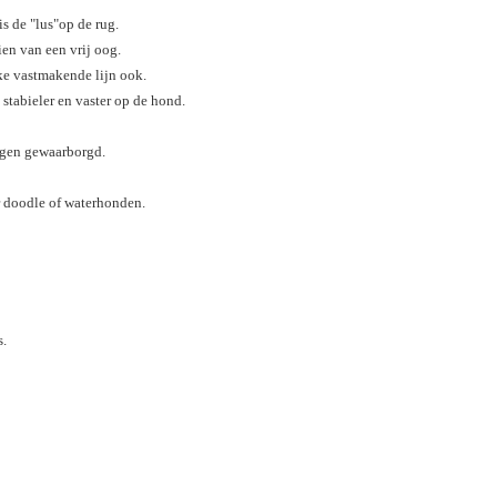
s de "lus"op de rug.
ien van een vrij oog.
lke vastmakende lijn ook.
 stabieler en vaster op de hond.
igen gewaarborgd.
r doodle of waterhonden.
as.