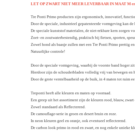
LET OP ZWART NIET MEER LEVERBAAR IN MAAT M en
Tre Ponti Primo producten zijn ergonomisch, innovatief, functi
Door de speciale, industrieel gepatenteerde vormgeving kan de 
De speciale kunststof materialen, de niet-rekbare kern zorgen vo
Zoet- en zoutwaterbestendig, praktisch bij fietsen, sporten, spe
Zowel hond als baasje zullen met een Tre Ponti Primo prettig e
Natuurlijke controle!
Door de speciale vormgeving, waarbij de voorste band hoger zit d
Hierdoor zijn de schouderbladen volledig vrij van bewegen en 
Door de grote verstelbaarheid op de buik, in 4 maten tot ruim e
Treponti heeft alle kleuren en maten op voorraad.
Een greep uit het assortiment zijn de kleuren rood, blauw, zwart 
Zowel standaard als Reflecterend.
De camouflage-serie in groen en desert bruin en roze.
In neon kleuren geel en oranje, ook eventueel reflecterend.
De carbon look primo in rood en zwart, en nog enkele unieke kl